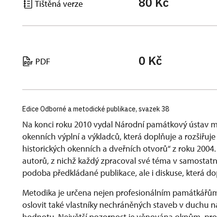
80 Kč
Tištěná verze
0 Kč
PDF
Edice Odborné a metodické publikace, svazek 38
Na konci roku 2010 vydal Národní památkový ústav 
okenních výplní a výkladců, která doplňuje a rozšiřuj
historických okenních a dveřních otvorů“ z roku 2004.
autorů, z nichž každý zpracoval své téma v samostatn
podoba předkládané publikace, ale i diskuse, která dop
Metodika je určena nejen profesionálním památkářům,
oslovit také vlastníky nechráněných staveb v duchu n
hodnotu. Největší pozornost je věnována oknům, pr