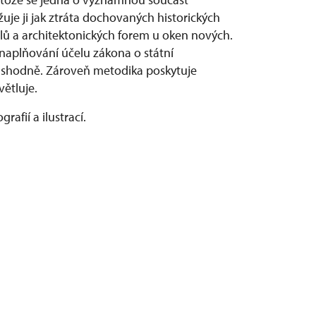
je ji jak ztráta dochovaných historických
álů a architektonických forem u oken nových.
i naplňování účelu zákona o státní
 shodně. Zároveň metodika poskytuje
větluje.
afií a ilustrací.