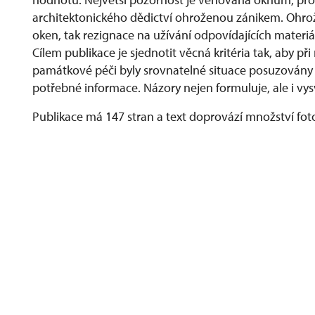
architektonického dědictví ohroženou zánikem. Ohrožu
oken, tak rezignace na užívání odpovídajících materi
Cílem publikace je sjednotit věcná kritéria tak, aby př
památkové péči byly srovnatelné situace posuzovány
potřebné informace. Názory nejen formuluje, ale i vys
Publikace má 147 stran a text doprovází množství fotogr