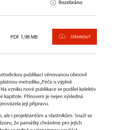
Rozebráno
PDF 1,98 MB
STÁHNOUT
metodickou publikaci věnovanou obnově
e platnou metodiku „Péče o výplně
 Na vzniku nové publikace se podílel kolektiv
é kapitole. Přínosem je nejen výsledná
rovázela její přípravu.
 ale i projektantům a vlastníkům. Snaží se
ázoru, že památky chráníme pro jejich
otože se jedná o významnou součást