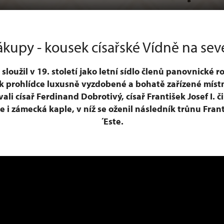
kupy - kousek císařské Vídně na sev
loužil v 19. století jako letní sídlo členů panovnické 
k prohlídce luxusně vyzdobené a bohatě zařízené místn
ali císař Ferdinand Dobrotivý, císař František Josef I. č
je i zámecká kaple, v níž se oženil následník trůnu Fra
´Este.