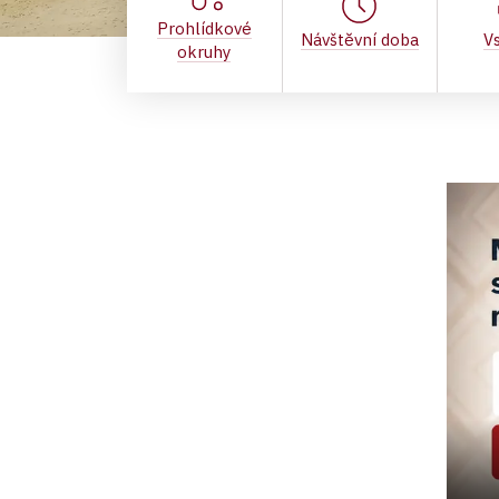
Prohlídkové
Návštěvní doba
V
okruhy