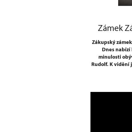
Zámek Zá
Zákupský zámek s
Dnes nabízí 
minulosti obýv
Rudolf. K vidění 