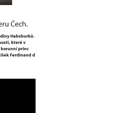
eru Čech.
rodiny Habsburků.
osti, které v
i korunní princ
ntišek Ferdinand d