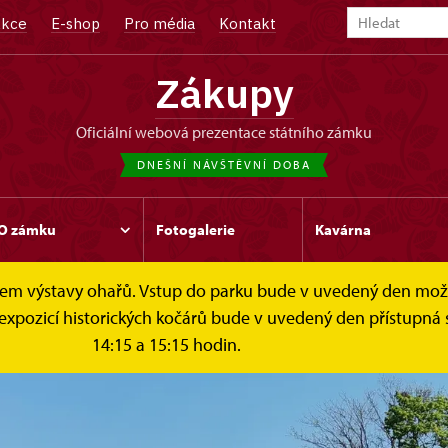
kce
E-shop
Pro média
Kontakt
Zákupy
oficiální webová prezentace státního zámku
DNEŠNÍ NÁVŠTĚVNÍ DOBA
O zámku
Fotogalerie
Kavárna
čelem výstavy ohařů. Vstup do parku bude v uvedený den mo
 expozicí historických kočárů bude v uvedený den přístupná 
14:15 a 15:15 hodin.