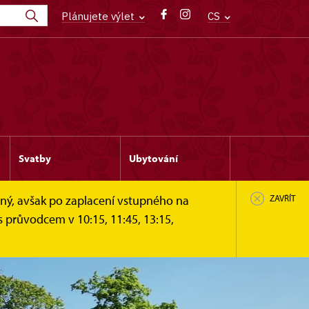
Plánujete výlet
CS
Svatby
Ubytování
žný, avšak po zaplacení vstupného na
ZAVŘÍT
s průvodcem v 10:15, 11:45, 13:15,