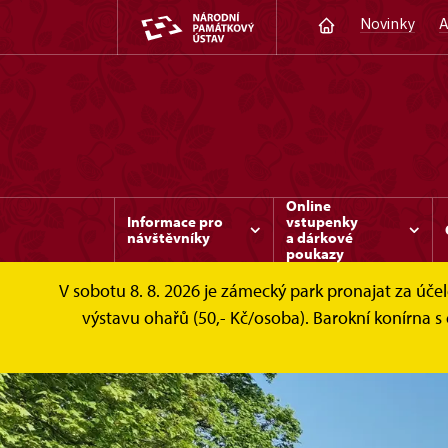
Novinky
A
Online
Informace pro
vstupenky
návštěvníky
a dárkové
poukazy
V sobotu 8. 8. 2026 je zámecký park pronajat za ú
výstavu ohařů (50,- Kč/osoba). Barokní konírna s