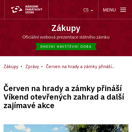
MENU
CS
Zákupy
oficiální webová prezentace státního zámku
DNEŠNÍ NÁVŠTĚVNÍ DOBA
Zákupy
Zprávy
Červen na hrady a zámky přináší...
Červen na hrady a zámky přináší
Víkend otevřených zahrad a další
zajímavé akce