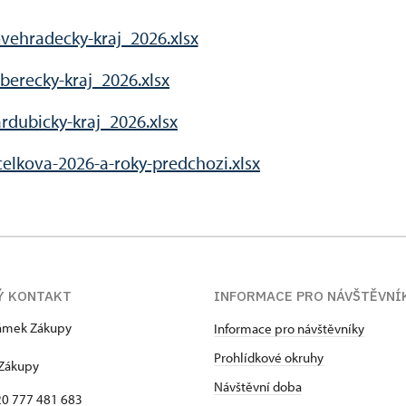
vehradecky-kraj_2026.xlsx
berecky-kraj_2026.xlsx
rdubicky-kraj_2026.xlsx
celkova-2026-a-roky-predchozi.xlsx
Ý KONTAKT
INFORMACE PRO NÁVŠTĚVNÍ
zámek Zákupy
Informace pro návštěvníky
1
Prohlídkové okruhy
 Zákupy
Návštěvní doba
420 777 481 683