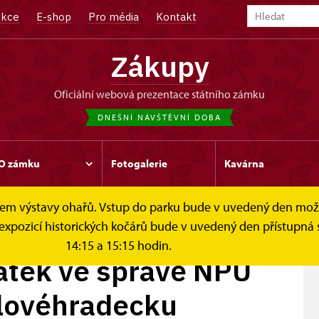
kce
E-shop
Pro média
Kontakt
Zákupy
oficiální webová prezentace státního zámku
DNEŠNÍ NÁVŠTĚVNÍ DOBA
O zámku
Fotogalerie
Kavárna
čelem výstavy ohařů. Vstup do parku bude v uvedený den mo
 správě...
 expozicí historických kočárů bude v uvedený den přístupná 
14:15 a 15:15 hodin.
tek ve správě NPÚ
álovéhradecku