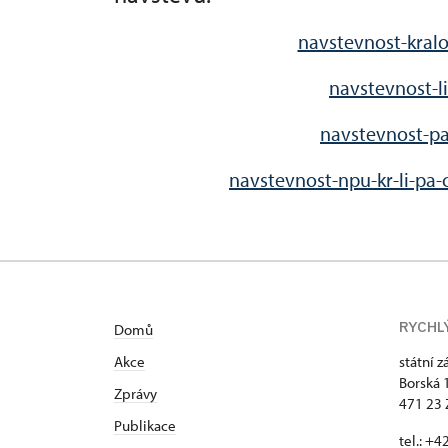
navstevnost-kralo
navstevnost-li
navstevnost-pa
navstevnost-npu-kr-li-pa-
RYCHL
Domů
Akce
státní 
Borská 
Zprávy
471 23
Publikace
tel.: +