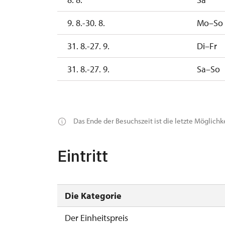
9. 8.-30. 8.
Mo–So
31. 8.-27. 9.
Di–Fr
31. 8.-27. 9.
Sa–So
28. 9.-4. 10.
Mo
28. 9.-4. 10.
Di–So
Das Ende der Besuchszeit ist die letzte Möglichk
5. 10.-1. 11.
Di–So
Eintritt
Die Kategorie
Der Einheitspreis