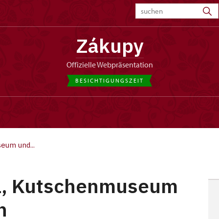
Zákupy
offizielle Webpräsentation
BESICHTIGUNGSZEIT
eum und...
ll, Kutschenmuseum
n