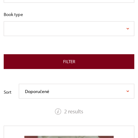
Book type
FILTER
Doporučené
Sort
2 results