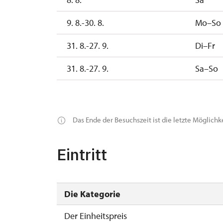
9. 8.-30. 8.
Mo–So
31. 8.-27. 9.
Di–Fr
31. 8.-27. 9.
Sa–So
28. 9.-4. 10.
Mo
28. 9.-4. 10.
Di–So
Das Ende der Besuchszeit ist die letzte Möglichk
5. 10.-1. 11.
Di–So
Eintritt
Die Kategorie
Der Einheitspreis