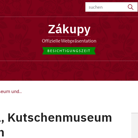
Zákupy
offizielle Webpräsentation
BESICHTIGUNGSZEIT
eum und...
ll, Kutschenmuseum
n