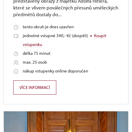
představeny obrazy z majetku Adolfa Hitlera,
které se vlivem poválečných přesunů uměleckých
předmětů dostaly do...
tento okruh je dnes uzavřen
jednotné vstupné 340,- Kč (dospělí)
Koupit
vstupenku
délka 75 minut
max. 25 osob
nákup vstupenky online doporučen
VÍCE INFORMACÍ