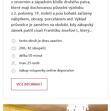
v severním a západním křídle druhého patra,
které mají dochovanou původní výzdobu
z 2. poloviny 19. století a jsou bohatě zařízeny
nábytkem, obrazy, porcelánem atd. Výklad
průvodce je zaměřen na období, kdy zákupský
zámek patřil císaři Františku Josefovi I., který...
tento okruh je dnes uzavřen
200,- Kč (dospělí)
délka 50 minut
max. 25 osob
nákup vstupenky online doporučen
VÍCE INFORMACÍ