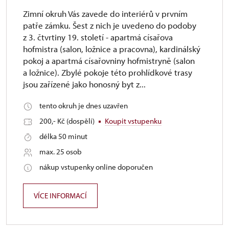
Zimní okruh Vás zavede do interiérů v prvním
patře zámku. Šest z nich je uvedeno do podoby
z 3. čtvrtiny 19. století - apartmá císařova
hofmistra (salon, ložnice a pracovna), kardinálský
pokoj a apartmá císařovniny hofmistryně (salon
a ložnice). Zbylé pokoje této prohlídkové trasy
jsou zařízené jako honosný byt z...
tento okruh je dnes uzavřen
200,- Kč (dospělí)
Koupit vstupenku
délka 50 minut
max. 25 osob
nákup vstupenky online doporučen
VÍCE INFORMACÍ