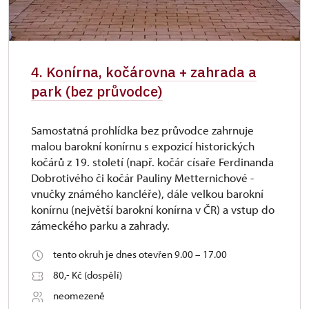
4. Konírna, kočárovna + zahrada a
park (bez průvodce)
Samostatná prohlídka bez průvodce zahrnuje
malou barokní konírnu s expozicí historických
kočárů z 19. století (např. kočár císaře Ferdinanda
Dobrotivého či kočár Pauliny Metternichové -
vnučky známého kancléře), dále velkou barokní
konírnu (největší barokní konírna v ČR) a vstup do
zámeckého parku a zahrady.
tento okruh je dnes otevřen 9.00 – 17.00
80,- Kč (dospělí)
neomezeně