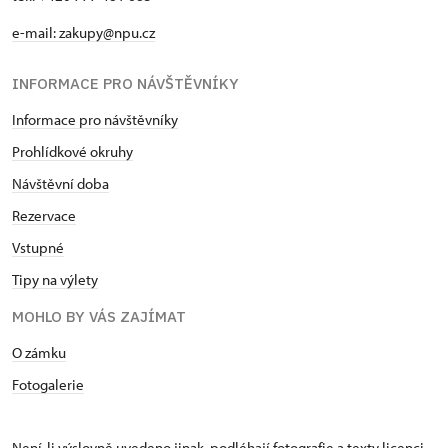
e-mail: zakupy@npu.cz
INFORMACE PRO NÁVŠTĚVNÍKY
Informace pro návštěvníky
Prohlídkové okruhy
Návštěvní doba
Rezervace
Vstupné
Tipy na výlety
MOHLO BY VÁS ZAJÍMAT
O zámku
Fotogalerie
Není-li výslovně uvedeno jinak, podléhají fotografie a texty
licenci