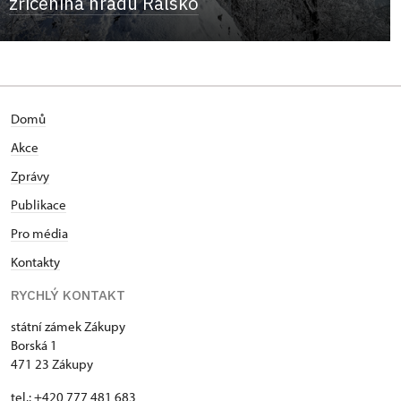
zřícenina hradu Ralsko
Domů
Akce
Zprávy
Publikace
Pro média
Kontakty
RYCHLÝ KONTAKT
státní zámek Zákupy
Borská 1
471 23 Zákupy
tel.: +420 777 481 683