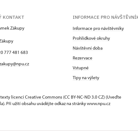
Ý KONTAKT
INFORMACE PRO NÁVŠTĚVNÍ
zámek Zákupy
Informace pro návštěvníky
1
Prohlídkové okruhy
 Zákupy
Návštěvní doba
420 777 481 683
Rezervace
 zakupy@npu.cz
Vstupné
Tipy na výlety
 texty
licenci Creative Commons
(CC BY-NC-ND 3.0 CZ) (Uveďte
la). Při užití obsahu uvádějte odkaz na stránky www.npu.cz