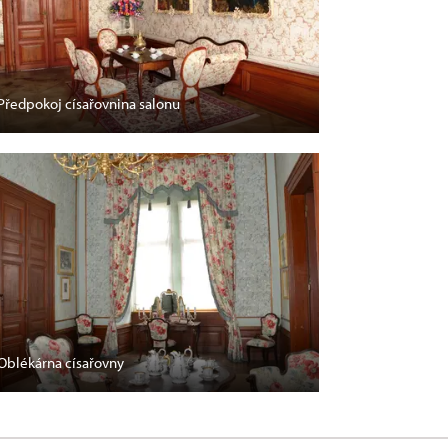
Předpokoj císařovnina salonu
Oblékárna císařovny