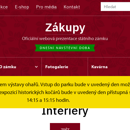
kce
E-shop
Pro média
Kontakt
Zákupy
oficiální webová prezentace státního zámku
DNEŠNÍ NÁVŠTĚVNÍ DOBA
O zámku
Fotogalerie
Kavárna
čelem výstavy ohařů. Vstup do parku bude v uvedený den mo
 expozicí historických kočárů bude v uvedený den přístupná 
14:15 a 15:15 hodin.
Interiéry
ZPĚT