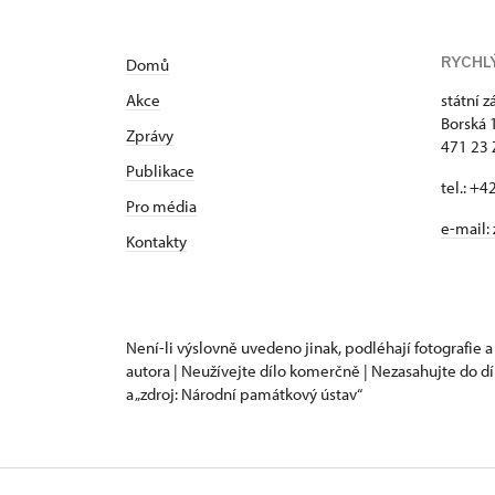
RYCHL
Domů
Akce
státní 
Borská 
Zprávy
471 23
Publikace
tel.: +
Pro média
e-mail:
Kontakty
Není-li výslovně uvedeno jinak, podléhají fotografie a
autora | Neužívejte dílo komerčně | Nezasahujte do dí
a „zdroj: Národní památkový ústav“