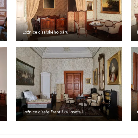
Ložnice císařského páru
Ložnice císaře Františka Josefa I.