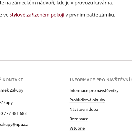
te na zámeckém nádvoří, kde je v provozu kavárna.
e ve
stylově zařízeném pokoji
v prvním patře zámku.
Ý KONTAKT
INFORMACE PRO NÁVŠTĚVNÍ
zámek Zákupy
Informace pro návštěvníky
1
Prohlídkové okruhy
 Zákupy
Návštěvní doba
420 777 481 683
Rezervace
 zakupy@npu.cz
Vstupné