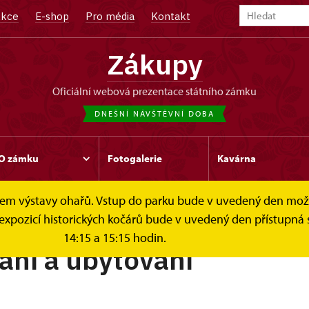
kce
E-shop
Pro média
Kontakt
Zákupy
oficiální webová prezentace státního zámku
DNEŠNÍ NÁVŠTĚVNÍ DOBA
O zámku
Fotogalerie
Kavárna
čelem výstavy ohařů. Vstup do parku bude v uvedený den mo
avování a ubytování
 expozicí historických kočárů bude v uvedený den přístupná 
14:15 a 15:15 hodin.
ání a ubytování