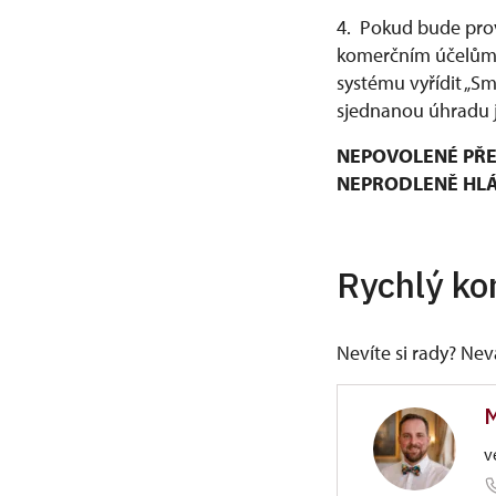
4. Pokud bude prov
komerčním účelům, 
systému vyřídit „S
sjednanou úhradu j
NEPOVOLENÉ PŘE
NEPRODLENĚ HLÁŠ
Rychlý ko
Nevíte si rady? Ne
M
v