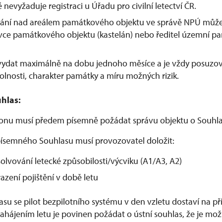
é nevyžaduje registraci u Úřadu pro civilní letectví ČR.
étání nad areálem památkového objektu ve správě NPÚ může
ávce památkového objektu (kastelán) nebo ředitel územní p
 vydat maximálně na dobu jednoho měsíce a je vždy posuzo
olnosti, charakter památky a míru možných rizik.
hlas:
ronu musí předem písemně požádat správu objektu o Souhla
ísemného Souhlasu musí provozovatel doložit:
olvování letecké způsobilosti/výcviku (A1/A3, A2)
azení pojištění v době letu
lasu se pilot bezpilotního systému v den vzletu dostaví na 
hájením letu je povinen požádat o ústní souhlas, že je možn