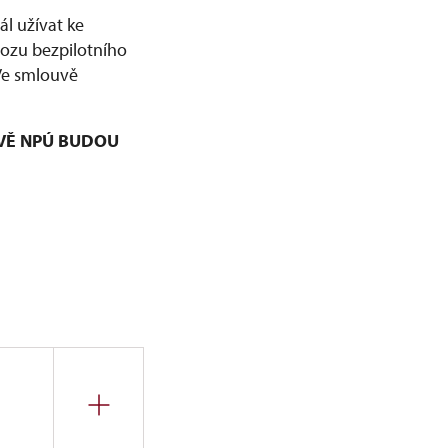
l užívat ke
vozu bezpilotního
 Ve smlouvě
VĚ NPÚ BUDOU