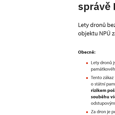
správě
Lety dronů be
objektu NPÚ z
Obecně:
Lety dronů 
památkového
Tento zákaz 
o státní pam
rizikem po
souběhu ví
odstupovým 
Za dron je 