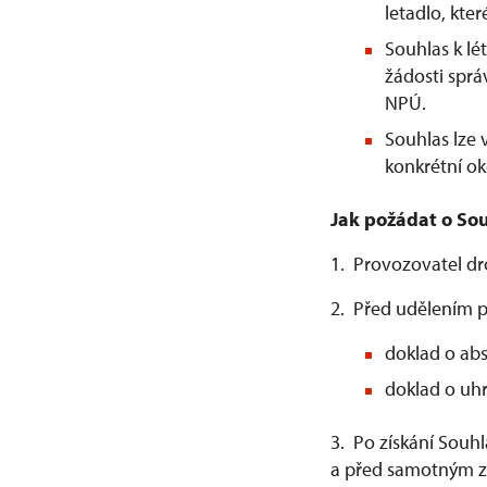
letadlo, kter
Souhlas k l
žádosti spr
NPÚ.
Souhlas lze
konkrétní ok
Jak požádat o Sou
1. Provozovatel d
2. Před udělením p
doklad o abs
doklad o uhr
3. Po získání Souh
a před samotným za