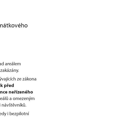
amátkového
nad areálem
zakázány.
ývajících ze zákona
ek před
nce neřízeného
 areálů a omezeným
 návštěvníků.
dy i bezpilotní