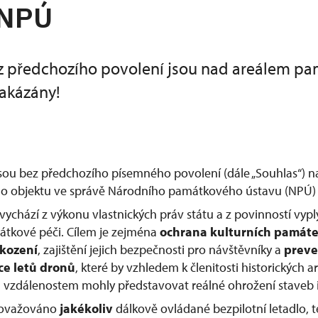
 NPÚ
z předchozího povolení jsou nad areálem p
akázány!
jsou bez předchozího písemného povolení (dále „Souhlas“) 
 objektu ve správě Národního památkového ústavu (NPÚ) 
vychází z výkonu vlastnických práv státu a z povinností vypl
átkové péči. Cílem je zejména
ochrana kulturních památ
škození
, zajištění jejich bezpečnosti pro návštěvníky a
preve
ce letů dronů
, které by vzhledem k členitosti historických
vzdálenostem mohly představovat reálné ohrožení staveb i
považováno
jakékoliv
dálkově ovládané bezpilotní letadlo, te