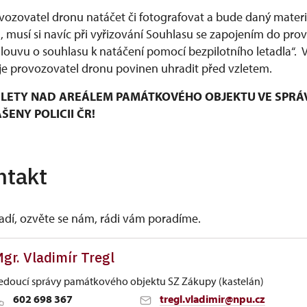
ozovatel dronu natáčet či fotografovat a bude daný materiá
musí si navíc při vyřizování Souhlasu se zapojením do pro
mlouvu o souhlasu k natáčení pomocí bezpilotního letadla“.
e provozovatel dronu povinen uhradit před vzletem.
LETY NAD AREÁLEM PAMÁTKOVÉHO OBJEKTU VE SPRÁ
ENY POLICII ČR!
ntakt
vadí, ozvěte se nám, rádi vám poradíme.
gr. Vladimír Tregl
edoucí správy památkového objektu SZ Zákupy (kastelán)
602 698 367
tregl.vladimir@npu.cz