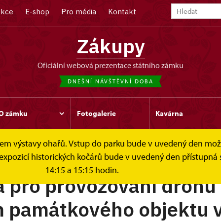
kce
E-shop
Pro média
Kontakt
Zákupy
oficiální webová prezentace státního zámku
DNEŠNÍ NÁVŠTĚVNÍ DOBA
O zámku
Fotogalerie
Kavárna
čelem výstavy ohařů. Vstup do parku bude v uvedený den mo
ony
 expozicí historických kočárů bude v uvedený den přístupná 
14:15 a 15:15 hodin.
a pro provozování dronů
m památkového objektu 