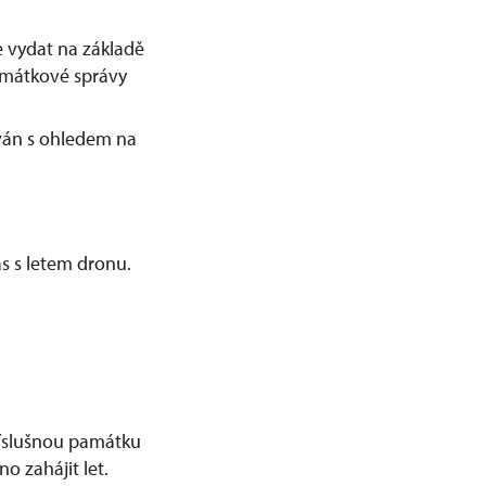
 vydat na základě
amátkové správy
ván s ohledem na
s s letem dronu.
příslušnou památku
o zahájit let.