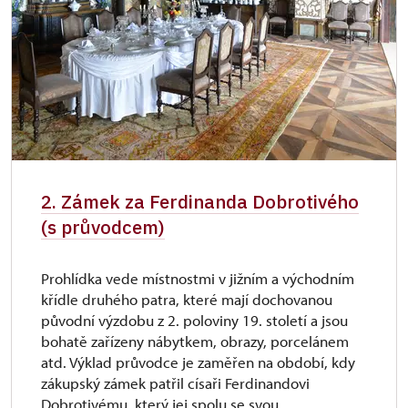
2. Zámek za Ferdinanda Dobrotivého
(s průvodcem)
Prohlídka vede místnostmi v jižním a východním
křídle druhého patra, které mají dochovanou
původní výzdobu z 2. poloviny 19. století a jsou
bohatě zařízeny nábytkem, obrazy, porcelánem
atd. Výklad průvodce je zaměřen na období, kdy
zákupský zámek patřil císaři Ferdinandovi
Dobrotivému, který jej spolu se svou...