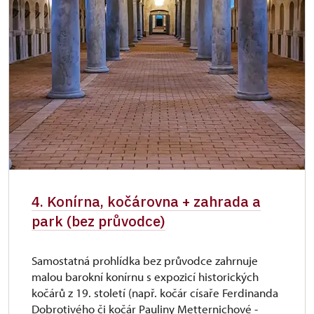
4. Konírna, kočárovna + zahrada a
park (bez průvodce)
Samostatná prohlídka bez průvodce zahrnuje
malou barokní konírnu s expozicí historických
kočárů z 19. století (např. kočár císaře Ferdinanda
Dobrotivého či kočár Pauliny Metternichové -