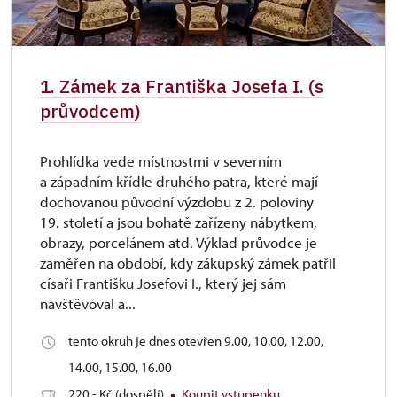
1. Zámek za Františka Josefa I. (s
průvodcem)
Prohlídka vede místnostmi v severním
a západním křídle druhého patra, které mají
dochovanou původní výzdobu z 2. poloviny
19. století a jsou bohatě zařízeny nábytkem,
obrazy, porcelánem atd. Výklad průvodce je
zaměřen na období, kdy zákupský zámek patřil
císaři Františku Josefovi I., který jej sám
navštěvoval a...
tento okruh je dnes otevřen 9.00, 10.00, 12.00,
14.00, 15.00, 16.00
220,- Kč (dospělí)
Koupit vstupenku