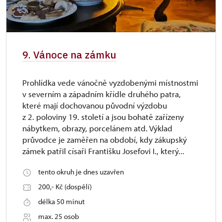
9. Vánoce na zámku
Prohlídka vede vánočně vyzdobenými místnostmi
v severním a západním křídle druhého patra,
které mají dochovanou původní výzdobu
z 2. poloviny 19. století a jsou bohatě zařízeny
nábytkem, obrazy, porcelánem atd. Výklad
průvodce je zaměřen na období, kdy zákupský
zámek patřil císaři Františku Josefovi I., který...
tento okruh je dnes uzavřen
200,- Kč (dospělí)
délka 50 minut
max. 25 osob