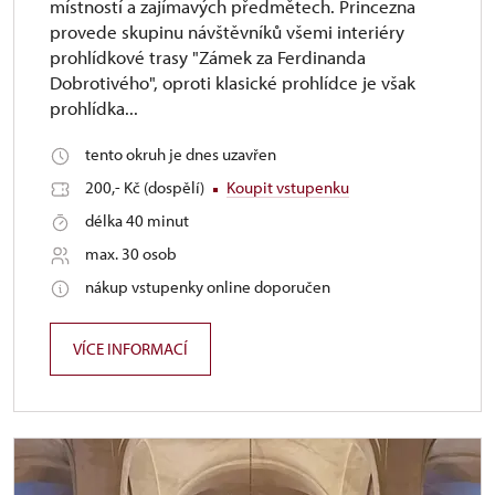
místností a zajímavých předmětech. Princezna
provede skupinu návštěvníků všemi interiéry
prohlídkové trasy "Zámek za Ferdinanda
Dobrotivého", oproti klasické prohlídce je však
prohlídka...
tento okruh je dnes uzavřen
200,- Kč (dospělí)
Koupit vstupenku
délka 40 minut
max. 30 osob
nákup vstupenky online doporučen
VÍCE INFORMACÍ