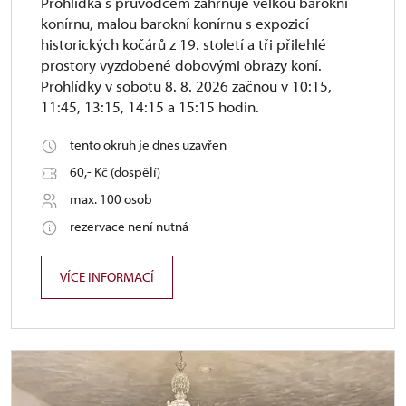
Prohlídka s průvodcem zahrnuje velkou barokní
konírnu, malou barokní konírnu s expozicí
historických kočárů z 19. století a tři přilehlé
prostory vyzdobené dobovými obrazy koní.
Prohlídky v sobotu 8. 8. 2026 začnou v 10:15,
11:45, 13:15, 14:15 a 15:15 hodin.
tento okruh je dnes uzavřen
60,- Kč (dospělí)
max. 100 osob
rezervace není nutná
VÍCE INFORMACÍ