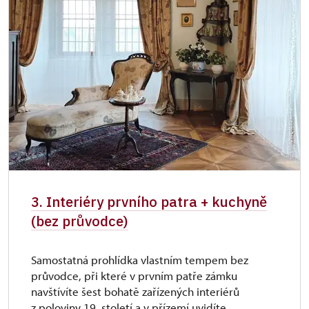
3. Interiéry prvního patra + kuchyně
(bez průvodce)
Samostatná prohlídka vlastním tempem bez
průvodce, při které v prvním patře zámku
navštívíte šest bohatě zařízených interiérů
z poloviny 19. století a v přízemí uvidíte