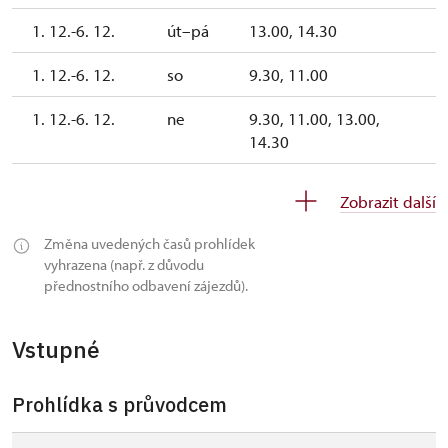
1. 12.-6. 12.
út–pá
13.00, 14.30
1. 12.-6. 12.
so
9.30, 11.00
1. 12.-6. 12.
ne
9.30, 11.00, 13.00,
14.30
7.
út–
9.30, 11.00, 13.00, 14.30
Zobrazit další
12.-11.
ne
12.
Změna uvedených časů prohlídek
vyhrazena (např. z důvodu
12.
uzavřen
přednostního odbavení zájezdů).
12.-13.
12.
Vstupné
14.
út–
9.30, 11.00, 13.00, 14.30
12.-18.
ne
Prohlídka s průvodcem
12.